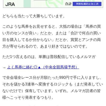
どちらも当たって大勝ちしています。
このような馬券をお見せすると、大抵の場合は「馬券の買
い方のセンスが良い」だとか、または「合計で何点の買い
目を購入してるか分からない」だとか、賞賛とアンチの両
方が寄せられるので、あまり好きではないのです。
ただ1つ言えるのは、単勝は普段配信しているメルマガ
→
よく馬券に絡む◎▲（中央全競馬場予想）
で全会場全レース分が月額たった990円で手に入りますし、
それを儲かる3連単へ変換するロジックも（まだ発表してい
ないだけで）保有しています。いずれ、メルマガ読者の皆
様へこっそり発表するつもり。