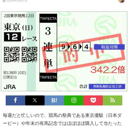
2024年5月27日
毎週だと忙しいので、競馬の祭典である東京優駿（日本ダ
ービー）や年末の有馬記念ではほぼほぼ購入して当たった