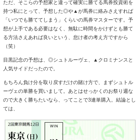
ただ、そこらの予想家と違って確実に勝てる馬券投資術を
持つ私にとって、予想した◎や▲が馬券に絡みさえすれば
「いつでも勝ててしまう」くらいの馬券マスターです。予
想が上手である必要はなく、無駄に時間をかけずとも勝て
る方法さえあれば良いという、怠け者の考え方ですから
（笑）
目黒記念の予想は、◎シュトルーヴェ、▲クロミナンスと
人気サイドだったので。
もちろん負け分を取り戻すだけの賭け方で、まずシュトル
ーヴェの単勝を買いまして。あとはせっかくのお祭り週な
ので大きく勝ちたいなら、ってことで3連単購入。結論とし
ては、