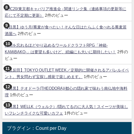
SHC20/東京都キャバリア推進会 - 関連リンク集（連絡事項の更新等に
2件のビュー
応じて不定期に更新）
【目黒】ゆう月/蕎麦が食べたい！そんな日はたらふく食べれる蕎麦居
2件のビュー
酒屋へ
時間を忘れるほどやり込めるワールドクラフトRPG「神箱-
2件の
KAMiBAKO-」は要望も多いけど、続編にも大いに期待したい！
ビュー
【五反田】TOKYO OUTLET WEEK／定期的に開催されるアパレルイベ
1件のビュー
ント。男女問わず宝探し感覚で楽しめます。
【目黒】テオドーラ(THEODORA)/都心の隠れ家で味わう南仏地中海料
1件のビュー
理
【目黒】WELLK（ウェルク）/隠れてるのに大人気！スイーツが美味し
1件のビュー
いフレンチライクな可愛いカフェ
プラグイン：Count per Day