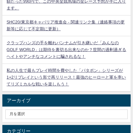
額たった990円で、この中央全競馬場の全レース予想が手に入り
ます。
SHC20/東京都キャバリア推進会 - 関連リンク集（連絡事項の更
新等に応じて不定期に更新）
クラップハンズの手を離れバンナムが引き継いだ「みんなの
GOLF WORLD」は期待を裏切る出来なのか？世間の過剰過ぎる
ヘイトやアンチなコメントに騙されるな！
私の人生で最もプレイ時間を費やした「パタポン」シリーズが
1+2リプレイという形で再リリース！最強のヒーローと軍を率い
てリズミカルな戦いを楽しもう！
アーカイブ
カテゴリー