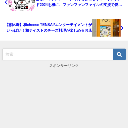
ド2024を機に、ファンファンファイルの支援で愛犬
長寿を祈願するコミュニティ「SHC20」が動き出し
ます。
【恵比寿】和cheese TENSAI/エンターテイメントが
いっぱい！和テイストのチーズ料理が楽しめるお店
スポンサーリンク