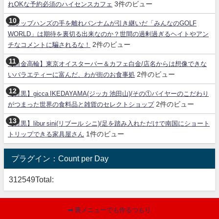
3件のビュー
れOKな予約必須のハイセンスカフェ
クラップハンズの手を離れバンナムが引き継いだ「みんなのGOLF
WORLD」は期待を裏切る出来なのか？世間の過剰過ぎるヘイトやアン
2件のビュー
チなコメントに騙されるな！
【白金高輪】東京オイスターバー＆カフェ白金/店名からは想像できな
2件のビュー
いバラエティーに富んだ、わが街のお食事処
【目黒】gicca IKEDAYAMA(ジッカ 池田山)/その①バイヤーのこだわり
2件のビュー
がつまった世界の食料品と雑貨のセレクトショップ
【目黒】libur sini(リブール シニ)/足を踏み入れただけで南国にショート
1件のビュー
トリップできる家具屋さん
プラグイン：Count per Day
312549
Total:
➡ 裏メニューでも作るつもり