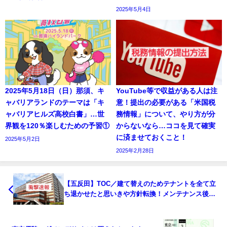
2025年5月4日
2025年5月18日（日）那須、キ
YouTube等で収益がある人は注
ャバリアランドのテーマは「キ
意！提出の必要がある「米国税
ャバリアヒルズ高校白書」…世
務情報」について、やり方が分
界観を120％楽しむための予習①
からないなら…ココを見て確実
に済ませておくこと！
2025年5月2日
2025年2月28日
【五反田】TOC／建て替えのためテナントを全て立
ち退かせたと思いきや方針転換！メンテナンス後
（今年9月にも）再開！？