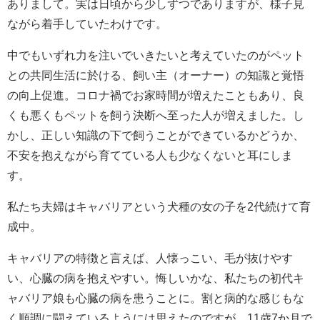
ありまして。実は日頃から少しずつでありますが、様子見
ながら着手していたわけです。
中でもいずれ力を注いでいきたいと考えていたのがペット
との共同生活に於ける、飼い主（オーナー）の知識と覚悟
の向上促進。コロナ禍でお家時間が増えたこともあり、良
くも悪くもペットを飼う決断へ至った人が増えました。し
かし、正しい知識の下で飼うことができているかどうか、
不安を抱えながら育てている人も少なくないと耳にしま
す。
私たち夫婦はキャバリアという犬種の女の子を2代続けて育
成中。
キャバリアの特徴と言えば、人懐っこい、毛が抜けやす
い、心臓の病を抱えやすい。悔しいかな、私たちの初代キ
ャバリア娘も心臓の病を患うことに。割と病的な感じもな
く順調に闘えているようには思えたのですが、11歳7か月で