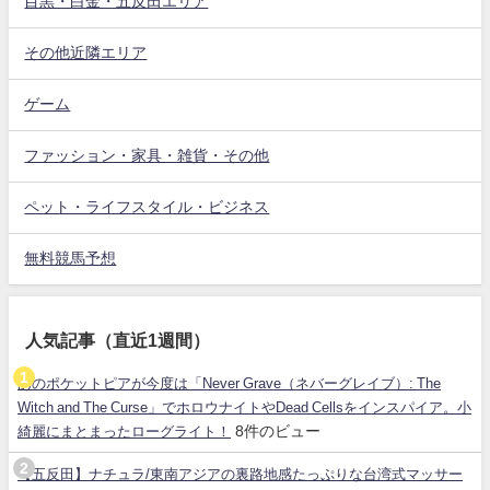
目黒・白金・五反田エリア
その他近隣エリア
ゲーム
ファッション・家具・雑貨・その他
ペット・ライフスタイル・ビジネス
無料競馬予想
人気記事（直近1週間）
あのポケットピアが今度は「Never Grave（ネバーグレイブ）: The
Witch and The Curse」でホロウナイトやDead Cellsをインスパイア。小
8件のビュー
綺麗にまとまったローグライト！
【五反田】ナチュラ/東南アジアの裏路地感たっぷりな台湾式マッサー