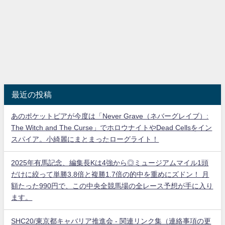
最近の投稿
あのポケットピアが今度は「Never Grave（ネバーグレイブ）:
The Witch and The Curse」でホロウナイトやDead Cellsをイン
スパイア。小綺麗にまとまったローグライト！
2025年有馬記念、編集長Kは4強から◎ミュージアムマイル1頭
だけに絞って単勝3.8倍と複勝1.7倍の的中を重めにズドン！ 月
額たった990円で、この中央全競馬場の全レース予想が手に入り
ます。
SHC20/東京都キャバリア推進会 - 関連リンク集（連絡事項の更