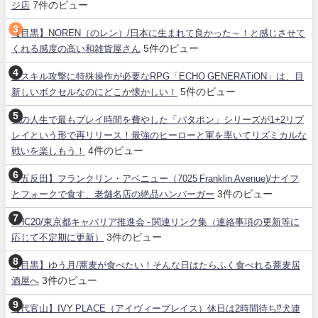
7件のビュー
ジ店
【目黒】NOREN（のレン）/日本に生まれて良かった～！と感じさせて
5件のビュー
くれる感度の高い和雑貨屋さん
全スキル攻撃に特殊操作が必要なRPG「ECHO GENERATiON」は、目
5件のビュー
新しいボクセルなのにどこか懐かしい！
私の人生で最もプレイ時間を費やした「パタポン」シリーズが1+2リプ
レイという形で再リリース！最強のヒーローと軍を率いてリズミカルな
4件のビュー
戦いを楽しもう！
【五反田】フランクリン・アベニュー（7025 Franklin Avenue)/ナイフ
3件のビュー
とフォークで食す、老舗名店の絶品ハンバーガー
SHC20/東京都キャバリア推進会 - 関連リンク集（連絡事項の更新等に
3件のビュー
応じて不定期に更新）
【目黒】ゆう月/蕎麦が食べたい！そんな日はたらふく食べれる蕎麦居
3件のビュー
酒屋へ
【代官山】IVY PLACE（アイヴィープレイス）休日は2時間待ち⁉犬連