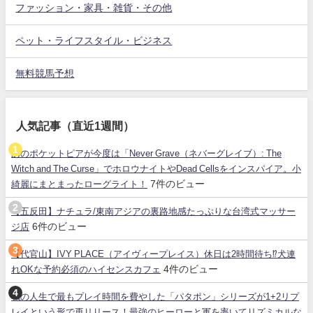
ファッション・家具・雑貨・その他
ペット・ライフスタイル・ビジネス
無料競馬予想
人気記事（直近1週間）
あのポケットピアが今度は「Never Grave（ネバーグレイブ）: The
Witch and The Curse」でホロウナイトやDead Cellsをインスパイア。小
7件のビュー
綺麗にまとまったローグライト！
【五反田】ナチュラ/東南アジアの裏路地感たっぷりな台湾式マッサー
6件のビュー
ジ店
【代官山】IVY PLACE（アイヴィープレイス）休日は2時間待ち⁉犬連
4件のビュー
れOKな予約必須のハイセンスカフェ
私の人生で最もプレイ時間を費やした「パタポン」シリーズが1+2リプ
レイという形で再リリース！最強のヒーローと軍を率いてリズミカルな