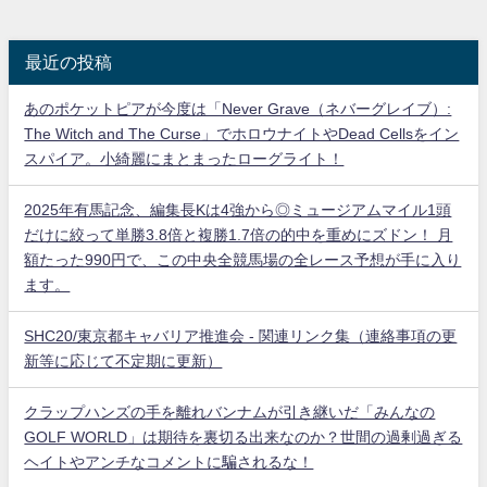
最近の投稿
あのポケットピアが今度は「Never Grave（ネバーグレイブ）:
The Witch and The Curse」でホロウナイトやDead Cellsをイン
スパイア。小綺麗にまとまったローグライト！
2025年有馬記念、編集長Kは4強から◎ミュージアムマイル1頭
だけに絞って単勝3.8倍と複勝1.7倍の的中を重めにズドン！ 月
額たった990円で、この中央全競馬場の全レース予想が手に入り
ます。
SHC20/東京都キャバリア推進会 - 関連リンク集（連絡事項の更
新等に応じて不定期に更新）
クラップハンズの手を離れバンナムが引き継いだ「みんなの
GOLF WORLD」は期待を裏切る出来なのか？世間の過剰過ぎる
ヘイトやアンチなコメントに騙されるな！