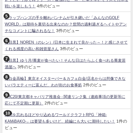
4件のビュー
戦いを楽しもう！
クラップハンズの手を離れバンナムが引き継いだ「みんなのGOLF
WORLD」は期待を裏切る出来なのか？世間の過剰過ぎるヘイトやアン
3件のビュー
チなコメントに騙されるな！
【目黒】NOREN（のレン）/日本に生まれて良かった～！と感じさせて
3件のビュー
くれる感度の高い和雑貨屋さん
【目黒】ゆう月/蕎麦が食べたい！そんな日はたらふく食べれる蕎麦居
3件のビュー
酒屋へ
【白金高輪】東京オイスターバー＆カフェ白金/店名からは想像できな
2件のビュー
いバラエティーに富んだ、わが街のお食事処
SHC20/東京都キャバリア推進会 - 関連リンク集（連絡事項の更新等に
2件のビュー
応じて不定期に更新）
時間を忘れるほどやり込めるワールドクラフトRPG「神箱-
1件の
KAMiBAKO-」は要望も多いけど、続編にも大いに期待したい！
ビュー