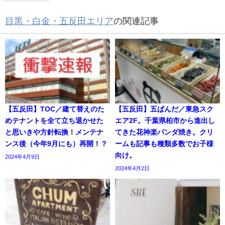
目黒・白金・五反田エリア
の関連記事
【五反田】TOC／建て替えのた
【五反田】五ぱんだ／東急スク
めテナントを全て立ち退かせた
エア2F。千葉県柏市から進出し
と思いきや方針転換！メンテナ
てきた花神楽パンダ焼き。クリ
ンス後（今年9月にも）再開！？
ームも記事も種類多数でお子様
向け。
2024年4月9日
2024年4月2日