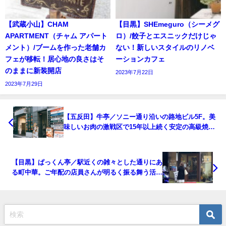
【武蔵小山】CHAM
【目黒】SHEmeguro（シーメグ
APARTMENT（チャム アパート
ロ）/餃子とエスニックだけじゃ
メント）/ブームを作った老舗カ
ない！新しいスタイルのリノベ
フェが移転！居心地の良さはそ
ーションカフェ
のままに新装開店
2023年7月22日
2023年7月29日
【五反田】牛亭／ソニー通り沿いの路地ビル5F。美
味しいお肉の激戦区で15年以上続く安定の高級焼肉
店。
【目黒】ぱっくん亭／駅近くの雑々とした通りにあ
る町中華。ご年配の店員さんが明るく振る舞う活気
溢れたお店。