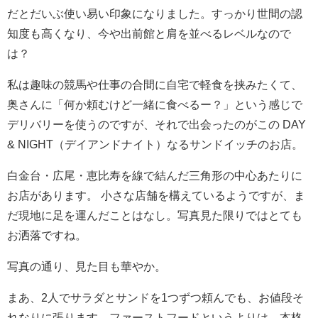
だとだいぶ使い易い印象になりました。すっかり世間の認
知度も高くなり、今や出前館と肩を並べるレベルなので
は？
私は趣味の競馬や仕事の合間に自宅で軽食を挟みたくて、
奥さんに「何か頼むけど一緒に食べるー？」という感じで
デリバリーを使うのですが、それで出会ったのがこの DAY
& NIGHT（デイアンドナイト）なるサンドイッチのお店。
白金台・広尾・恵比寿を線で結んだ三角形の中心あたりに
お店があります。 小さな店舗を構えているようですが、ま
だ現地に足を運んだことはなし。写真見た限りではとても
お洒落ですね。
写真の通り、見た目も華やか。
まあ、2人でサラダとサンドを1つずつ頼んでも、お値段そ
れなりに張ります。ファーストフードというよりは、本格