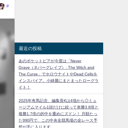
P
最近の投稿
あのポケットピアが今度は「Never
Grave（ネバーグレイブ）: The Witch and
The Curse」でホロウナイトやDead Cellsを
インスパイア。小綺麗にまとまったローグラ
イト！
2025年有馬記念、編集長Kは4強から◎ミュ
ージアムマイル1頭だけに絞って単勝3.8倍と
複勝1.7倍の的中を重めにズドン！ 月額たっ
た990円で、この中央全競馬場の全レース予
想が手に入ります。