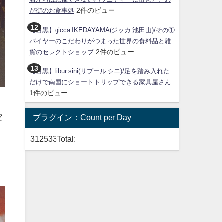
2件のビュー
が街のお食事処
【目黒】gicca IKEDAYAMA(ジッカ 池田山)/その①
バイヤーのこだわりがつまった世界の食料品と雑
2件のビュー
貨のセレクトショップ
【目黒】libur sini(リブール シニ)/足を踏み入れた
だけで南国にショートトリップできる家具屋さん
1件のビュー
空
プラグイン：Count per Day
312533
Total:
、