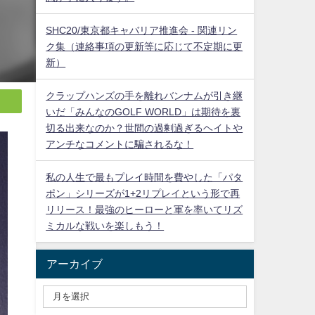
SHC20/東京都キャバリア推進会 - 関連リン
ク集（連絡事項の更新等に応じて不定期に更
新）
クラップハンズの手を離れバンナムが引き継
いだ「みんなのGOLF WORLD」は期待を裏
切る出来なのか？世間の過剰過ぎるヘイトや
アンチなコメントに騙されるな！
私の人生で最もプレイ時間を費やした「パタ
ポン」シリーズが1+2リプレイという形で再
リリース！最強のヒーローと軍を率いてリズ
ミカルな戦いを楽しもう！
アーカイブ