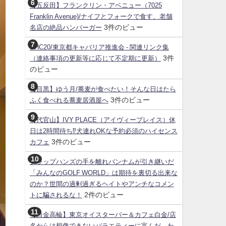
【五反田】フランクリン・アベニュー（7025
Franklin Avenue)/ナイフとフォークで食す、老舗
3件のビュー
名店の絶品ハンバーガー
SHC20/東京都キャバリア推進会 - 関連リンク集
3件
（連絡事項の更新等に応じて不定期に更新）
のビュー
【目黒】ゆう月/蕎麦が食べたい！そんな日はたら
3件のビュー
ふく食べれる蕎麦居酒屋へ
【代官山】IVY PLACE（アイヴィープレイス）休
日は2時間待ち⁉犬連れOKな予約必須のハイセンス
3件のビュー
カフェ
クラップハンズの手を離れバンナムが引き継いだ
「みんなのGOLF WORLD」は期待を裏切る出来な
のか？世間の過剰過ぎるヘイトやアンチなコメン
2件のビュー
トに騙されるな！
【白金高輪】東京オイスターバー＆カフェ白金/店
名からは想像できないバラエティーに富んだ、わ