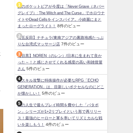
あのポケットピアが今度は「Never Grave（ネバー
グレイブ）: The Witch and The Curse」でホロウナ
イトやDead Cellsをインスパイア。小綺麗にまと
8件のビュー
まったローグライト！
【五反田】ナチュラ/東南アジアの裏路地感たっぷ
7件のビュー
りな台湾式マッサージ店
に
【目黒】NOREN（のレン）/日本に生まれて良か
った～！と感じさせてくれる感度の高い和雑貨屋
5件のビュー
さん
全スキル攻撃に特殊操作が必要なRPG「ECHO
GENERATiON」は、目新しいボクセルなのにどこ
キ
5件のビュー
か懐かしい！
私の人生で最もプレイ時間を費やした「パタポ
ン」シリーズが1+2リプレイという形で再リリー
ス！最強のヒーローと軍を率いてリズミカルな戦
4件のビュー
いを楽しもう！