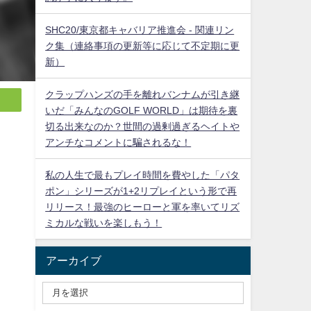
SHC20/東京都キャバリア推進会 - 関連リン
ク集（連絡事項の更新等に応じて不定期に更
新）
クラップハンズの手を離れバンナムが引き継
いだ「みんなのGOLF WORLD」は期待を裏
切る出来なのか？世間の過剰過ぎるヘイトや
アンチなコメントに騙されるな！
私の人生で最もプレイ時間を費やした「パタ
ポン」シリーズが1+2リプレイという形で再
リリース！最強のヒーローと軍を率いてリズ
ミカルな戦いを楽しもう！
アーカイブ