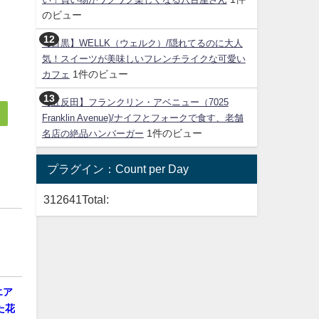
のビュー
【目黒】WELLK（ウェルク）/隠れてるのに大人
気！スイーツが美味しいフレンチライクな可愛い
1件のビュー
カフェ
【五反田】フランクリン・アベニュー（7025
Franklin Avenue)/ナイフとフォークで食す、老舗
1件のビュー
名店の絶品ハンバーガー
プラグイン：Count per Day
312641
Total:
エア
た花