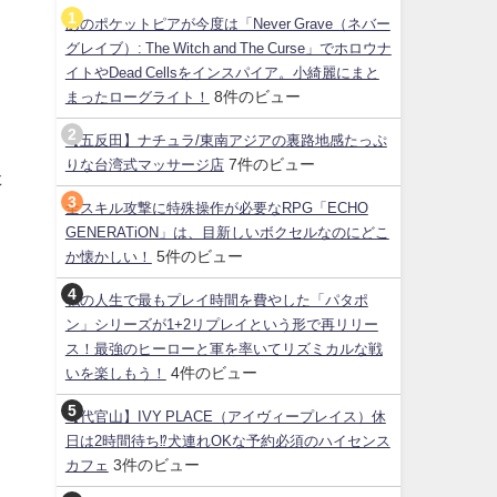
あのポケットピアが今度は「Never Grave（ネバー
グレイブ）: The Witch and The Curse」でホロウナ
イトやDead Cellsをインスパイア。小綺麗にまと
8件のビュー
まったローグライト！
【五反田】ナチュラ/東南アジアの裏路地感たっぷ
7件のビュー
りな台湾式マッサージ店
た
全スキル攻撃に特殊操作が必要なRPG「ECHO
GENERATiON」は、目新しいボクセルなのにどこ
5件のビュー
か懐かしい！
私の人生で最もプレイ時間を費やした「パタポ
ン」シリーズが1+2リプレイという形で再リリー
ス！最強のヒーローと軍を率いてリズミカルな戦
4件のビュー
いを楽しもう！
【代官山】IVY PLACE（アイヴィープレイス）休
日は2時間待ち⁉犬連れOKな予約必須のハイセンス
3件のビュー
カフェ