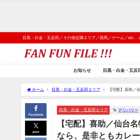
目黒・白金・五反田／その他近隣エリア／競馬／ゲーム／etc…
お知らせ
目黒・白金・五反
ホーム
目黒・白金・五反田エリア
【宅配】喜助／
で。
目黒・白金・五反田エリア
デリバリー
Facebook
【宅配】喜助／仙台名
post
なら、是非ともカレ