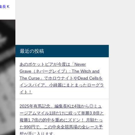
集長 K
最近の投稿
あのポケットピアが今度は「Never
Grave（ネバーグレイブ）: The Witch and
The Curse」でホロウナイトやDead Cellsを
インスパイア。小綺麗にまとまったローグラ
イト！
2025年有馬記念、編集長Kは4強から◎ミュ
ージアムマイル1頭だけに絞って単勝3.8倍と
複勝1.7倍の的中を重めにズドン！ 月額たっ
た990円で、この中央全競馬場の全レース予
想が手に入ります。