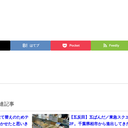
はてブ
Pocket
Feedly
連記事
建て替えのためテ
【五反田】五ぱんだ／東急スク
退かせたと思いき
2F。千葉県柏市から進出してき