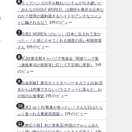
クラップハンズの手を離れバンナムが引き継いだ
「みんなのGOLF WORLD」は期待を裏切る出来な
のか？世間の過剰過ぎるヘイトやアンチなコメン
が
3件のビュー
トに騙されるな！
【目黒】NOREN（のレン）/日本に生まれて良か
った～！と感じさせてくれる感度の高い和雑貨屋
せ
3件のビュー
さん
SHC20/東京都キャバリア推進会 - 関連リンク集
3件
（連絡事項の更新等に応じて不定期に更新）
のビュー
【白金高輪】東京オイスターバー＆カフェ白金/店
名からは想像できないバラエティーに富んだ、わ
2件のビュー
が街のお食事処
【目黒】ゆう月/蕎麦が食べたい！そんな日はたら
2件のビュー
ふく食べれる蕎麦居酒屋へ
【大崎広小路】旬八青果店/外国のマルシェみた
1件
い！買い物がワクワク楽しくなる八百屋さん