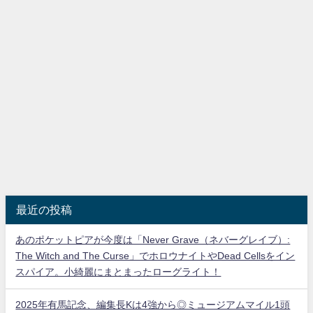
最近の投稿
あのポケットピアが今度は「Never Grave（ネバーグレイブ）:
The Witch and The Curse」でホロウナイトやDead Cellsをイン
スパイア。小綺麗にまとまったローグライト！
2025年有馬記念、編集長Kは4強から◎ミュージアムマイル1頭