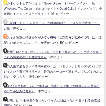
あのポケットピアが今度は「Never Grave（ネバーグレイブ）: The
Witch and The Curse」でホロウナイトやDead Cellsをインスパイア。小
9件のビュー
綺麗にまとまったローグライト！
【五反田】ナチュラ/東南アジアの裏路地感たっぷりな台湾式マッサー
7件のビュー
ジ店
全スキル攻撃に特殊操作が必要なRPG「ECHO GENERATiON」は、目
5件のビュー
新しいボクセルなのにどこか懐かしい！
【目黒】NOREN（のレン）/日本に生まれて良かった～！と感じさせて
5件のビュー
くれる感度の高い和雑貨屋さん
私の人生で最もプレイ時間を費やした「パタポン」シリーズが1+2リプ
レイという形で再リリース！最強のヒーローと軍を率いてリズミカルな
5件のビュー
戦いを楽しもう！
SHC20/東京都キャバリア推進会 - 関連リンク集（連絡事項の更新等に
3件のビュー
応じて不定期に更新）
【目黒】ゆう月/蕎麦が食べたい！そんな日はたらふく食べれる蕎麦居
3件のビュー
酒屋へ