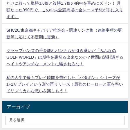
だけに絞って単勝3.8倍と複勝1.7倍の的中を重めにズドン！ 月
額たった990円で、この中央全競馬場の全レース予想が手に入り
ます。
SHC20/東京都キャバリア推進会 - 関連リンク集（連絡事項の更
新等に応じて不定期に更新）
クラップハンズの手を離れバンナムが引き継いだ「みんなの
GOLF WORLD」は期待を裏切る出来なのか？世間の過剰過ぎる
ヘイトやアンチなコメントに騙されるな！
私の人生で最もプレイ時間を費やした「パタポン」シリーズが
1+2リプレイという形で再リリース！最強のヒーローと軍を率い
てリズミカルな戦いを楽しもう！
アーカイブ