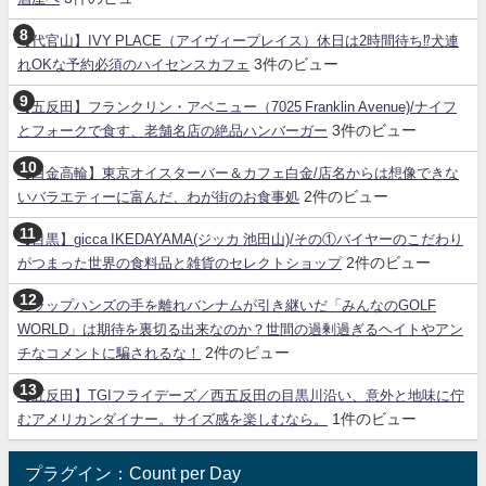
【代官山】IVY PLACE（アイヴィープレイス）休日は2時間待ち⁉犬連
3件のビュー
れOKな予約必須のハイセンスカフェ
【五反田】フランクリン・アベニュー（7025 Franklin Avenue)/ナイフ
3件のビュー
とフォークで食す、老舗名店の絶品ハンバーガー
【白金高輪】東京オイスターバー＆カフェ白金/店名からは想像できな
2件のビュー
いバラエティーに富んだ、わが街のお食事処
【目黒】gicca IKEDAYAMA(ジッカ 池田山)/その①バイヤーのこだわり
2件のビュー
がつまった世界の食料品と雑貨のセレクトショップ
クラップハンズの手を離れバンナムが引き継いだ「みんなのGOLF
WORLD」は期待を裏切る出来なのか？世間の過剰過ぎるヘイトやアン
2件のビュー
チなコメントに騙されるな！
【五反田】TGIフライデーズ／西五反田の目黒川沿い、意外と地味に佇
1件のビュー
むアメリカンダイナー。サイズ感を楽しむなら。
プラグイン：Count per Day