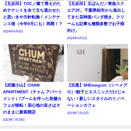
【五反田】TOC／建て替えのた
【五反田】五ぱんだ／東急スク
めテナントを全て立ち退かせた
エア2F。千葉県柏市から進出し
と思いきや方針転換！メンテナ
てきた花神楽パンダ焼き。クリ
ンス後（今年9月にも）再開！？
ームも記事も種類多数でお子様
向け。
2024年4月9日
2024年4月2日
【武蔵小山】CHAM
【目黒】SHEmeguro（シーメグ
APARTMENT（チャム アパート
ロ）/餃子とエスニックだけじゃ
メント）/ブームを作った老舗カ
ない！新しいスタイルのリノベ
フェが移転！居心地の良さはそ
ーションカフェ
のままに新装開店
2023年7月22日
2023年7月29日