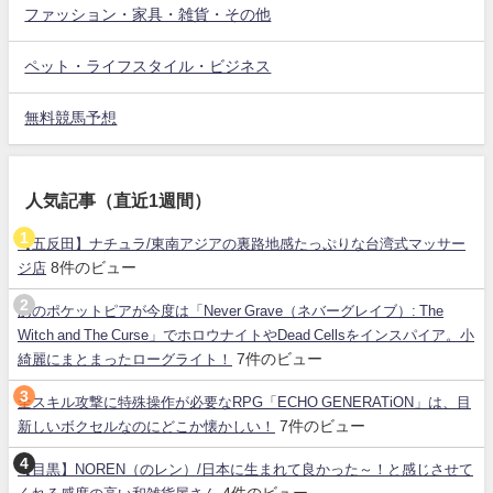
ファッション・家具・雑貨・その他
ペット・ライフスタイル・ビジネス
無料競馬予想
人気記事（直近1週間）
【五反田】ナチュラ/東南アジアの裏路地感たっぷりな台湾式マッサー
8件のビュー
ジ店
あのポケットピアが今度は「Never Grave（ネバーグレイブ）: The
Witch and The Curse」でホロウナイトやDead Cellsをインスパイア。小
7件のビュー
綺麗にまとまったローグライト！
全スキル攻撃に特殊操作が必要なRPG「ECHO GENERATiON」は、目
7件のビュー
新しいボクセルなのにどこか懐かしい！
【目黒】NOREN（のレン）/日本に生まれて良かった～！と感じさせて
4件のビュー