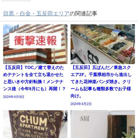
目黒・白金・五反田エリア
の関連記事
【五反田】TOC／建て替えのた
【五反田】五ぱんだ／東急スク
めテナントを全て立ち退かせた
エア2F。千葉県柏市から進出し
と思いきや方針転換！メンテナ
てきた花神楽パンダ焼き。クリ
ンス後（今年9月にも）再開！？
ームも記事も種類多数でお子様
向け。
2024年4月9日
2024年4月2日