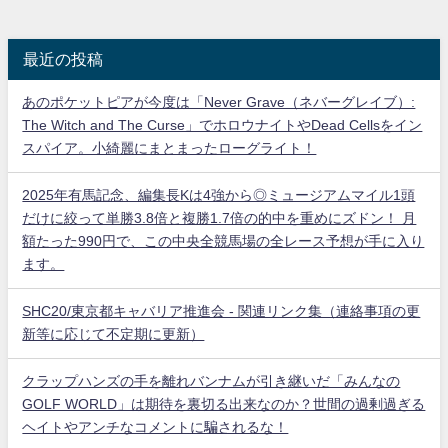
最近の投稿
あのポケットピアが今度は「Never Grave（ネバーグレイブ）:
The Witch and The Curse」でホロウナイトやDead Cellsをイン
スパイア。小綺麗にまとまったローグライト！
2025年有馬記念、編集長Kは4強から◎ミュージアムマイル1頭
だけに絞って単勝3.8倍と複勝1.7倍の的中を重めにズドン！ 月
額たった990円で、この中央全競馬場の全レース予想が手に入り
ます。
SHC20/東京都キャバリア推進会 - 関連リンク集（連絡事項の更
新等に応じて不定期に更新）
クラップハンズの手を離れバンナムが引き継いだ「みんなの
GOLF WORLD」は期待を裏切る出来なのか？世間の過剰過ぎる
ヘイトやアンチなコメントに騙されるな！