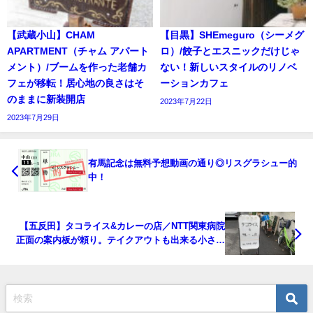
【武蔵小山】CHAM
【目黒】SHEmeguro（シーメグ
APARTMENT（チャム アパート
ロ）/餃子とエスニックだけじゃ
メント）/ブームを作った老舗カ
ない！新しいスタイルのリノベ
フェが移転！居心地の良さはそ
ーションカフェ
のままに新装開店
2023年7月22日
2023年7月29日
有馬記念は無料予想動画の通り◎リスグラシュー的
中！
【五反田】タコライス&カレーの店／NTT関東病院
正面の案内板が頼り。テイクアウトも出来る小さな
隠れ家。