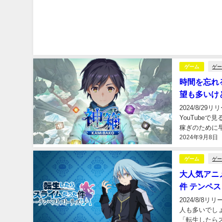
ゲ
ゲーム
時間を忘れる
望も多いけ
2024/8/2
YouTube
稼ぎのために早期
2024年9月8日
ゲ
ゲーム
大人気アニ
件 テンペ
2024/8/8
人も多いでし
「転生したらス