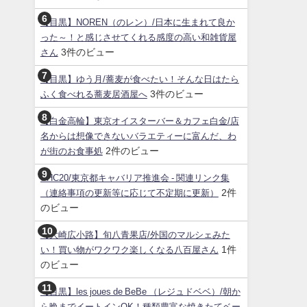
【目黒】NOREN（のレン）/日本に生まれて良か
った～！と感じさせてくれる感度の高い和雑貨屋
3件のビュー
さん
【目黒】ゆう月/蕎麦が食べたい！そんな日はたら
3件のビュー
ふく食べれる蕎麦居酒屋へ
【白金高輪】東京オイスターバー＆カフェ白金/店
名からは想像できないバラエティーに富んだ、わ
2件のビュー
が街のお食事処
SHC20/東京都キャバリア推進会 - 関連リンク集
2件
（連絡事項の更新等に応じて不定期に更新）
のビュー
【大崎広小路】旬八青果店/外国のマルシェみた
1件
い！買い物がワクワク楽しくなる八百屋さん
のビュー
【目黒】les joues de BeBe （レジュドベベ）/朝か
ら晩までイートインOK！種類豊富な焼きたてベー