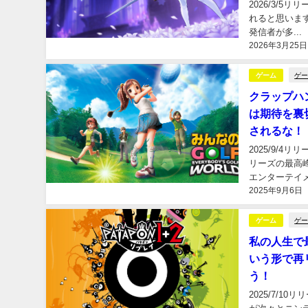
2026/3/5リ
れると思いま
発信者が多...
2026年3月25日
ゲ
ゲーム
クラップハ
は期待を裏
されるな！
2025/9/4
リーズの最高
エンターテイメ.
2025年9月6日
ゲ
ゲーム
私の人生で
いう形で再
う！
2025/7/1