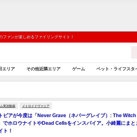
 のファンが楽しめるファイリングサイト！
田エリア
その他近隣エリア
ゲーム
ペット・ライフスタ
ーム実況動画
メトロイドヴァニア
アが今度は「Never Grave（ネバーグレイブ）: The Witch 
rse」でホロウナイトやDead Cellsをインスパイア。小綺麗にま
イト！