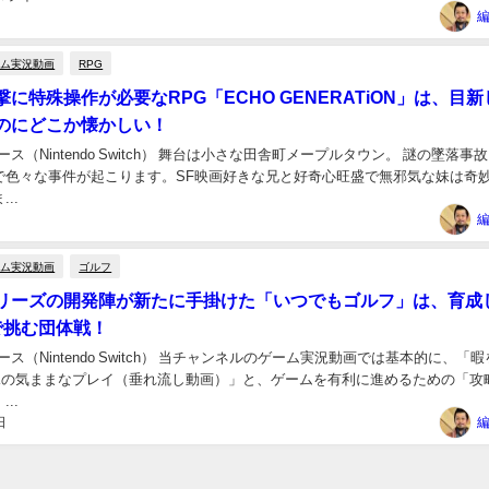
編
ーム実況動画
RPG
に特殊操作が必要なRPG「ECHO GENERATiON」は、目新
のにどこか懐かしい！
7リリース（Nintendo Switch） 舞台は小さな田舎町メープルタウン。 謎の墜落事
で色々な事件が起こります。SF映画好きな兄と好奇心旺盛で無邪気な妹は奇
..
編
ーム実況動画
ゴルフ
リーズの開発陣が新たに手掛けた「いつでもゴルフ」は、育成
で挑む団体戦！
3リリース（Nintendo Switch） 当チャンネルのゲーム実況動画では基本的に、「
Kの気ままなプレイ（垂れ流し動画）」と、ゲームを有利に進めるための「攻
..
日
編