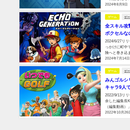
2024年8月9日
ゲ
ゲーム
全スキル攻撃
ボクセルな
2024/6/2
っかけに町中
険へと巻き込ま.
2024年7月14日
ゲ
ゲーム
みんゴルシ
キャラ9人
2022/9/1
余した編集長
（編集動画）」.
2022年10月26