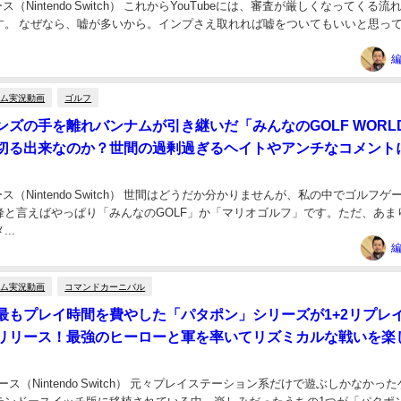
リース（Nintendo Switch） これからYouTubeには、審査が厳しくなってくる流
す。 なぜなら、嘘が多いから。インプさえ取れれば嘘をついてもいいと思っ
編
ーム実況動画
ゴルフ
ンズの手を離れバンナムが引き継いだ「みんなのGOLF WORL
切る出来なのか？世間の過剰過ぎるヘイトやアンチなコメント
リリース（Nintendo Switch） 世間はどうだか分かりませんが、私の中でゴルフゲ
峰と言えばやっぱり「みんなのGOLF」か「マリオゴルフ」です。ただ、あま
..
編
ーム実況動画
コマンドカーニバル
最もプレイ時間を費やした「パタポン」シリーズが1+2リプレ
リリース！最強のヒーローと軍を率いてリズミカルな戦いを楽
0リリース（Nintendo Switch） 元々プレイステーション系だけで遊ぶしかなかっ