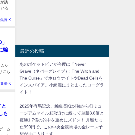
れが訪
ている
集長 K
D」
に騙
最近の投稿
あのポケットピアが今度は「Never
ームシ
Grave（ネバーグレイブ）: The Witch and
りにも
The Curse」でホロウナイトやDead Cellsを
集長 K
インスパイア。小綺麗にまとまったローグラ
イト！
イと
2025年有馬記念、編集長Kは4強から◎ミュ
ージアムマイル1頭だけに絞って単勝3.8倍と
しも
複勝1.7倍の的中を重めにズドン！ 月額たっ
た990円で、この中央全競馬場の全レース予
たゲーム
想が手に入ります。