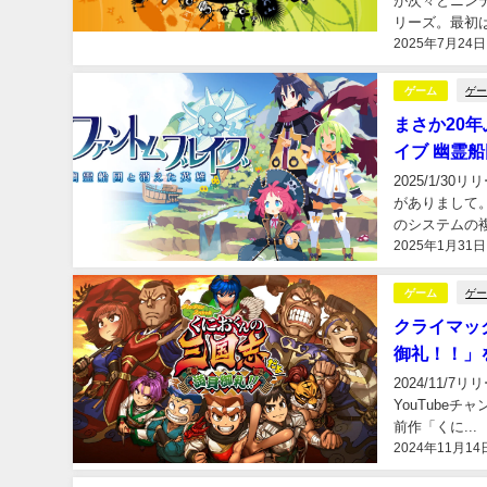
が次々とニン
リーズ。最初は.
2025年7月24日
ゲ
ゲーム
まさか20
イブ 幽霊
2025/1/3
がありまして
のシステムの複.
2025年1月31日
ゲ
ゲーム
クライマッ
御礼！！」
2024/11/
YouTube
前作「くに...
2024年11月14