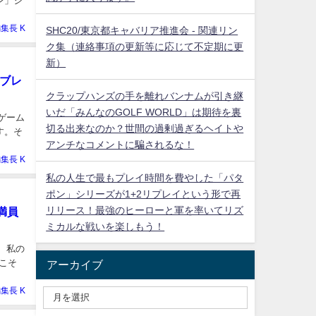
ン」シ
集長 K
SHC20/東京都キャバリア推進会 - 関連リン
ク集（連絡事項の更新等に応じて不定期に更
新）
ムブレ
クラップハンズの手を離れバンナムが引き継
いだ「みんなのGOLF WORLD」は期待を裏
みゲーム
切る出来なのか？世間の過剰過ぎるヘイトや
す。そ
アンチなコメントに騙されるな！
集長 K
私の人生で最もプレイ時間を費やした「パタ
ポン」シリーズが1+2リプレイという形で再
リリース！最強のヒーローと軍を率いてリズ
満員
ミカルな戦いを楽しもう！
ば、私の
こそ
アーカイブ
集長 K