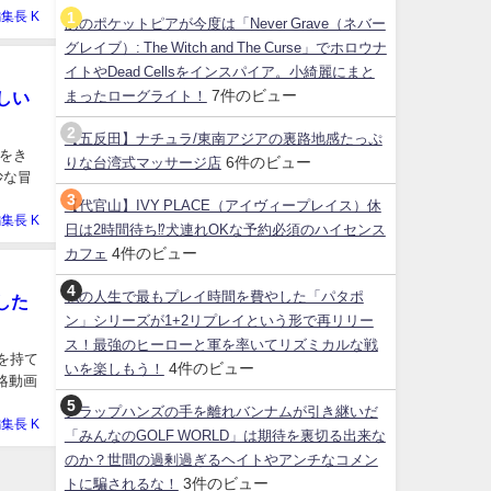
集長 K
あのポケットピアが今度は「Never Grave（ネバー
グレイブ）: The Witch and The Curse」でホロウナ
イトやDead Cellsをインスパイア。小綺麗にまと
7件のビュー
しい
まったローグライト！
【五反田】ナチュラ/東南アジアの裏路地感たっぷ
故をき
6件のビュー
りな台湾式マッサージ店
妙な冒
【代官山】IVY PLACE（アイヴィープレイス）休
集長 K
日は2時間待ち⁉犬連れOKな予約必須のハイセンス
4件のビュー
カフェ
私の人生で最もプレイ時間を費やした「パタポ
した
ン」シリーズが1+2リプレイという形で再リリー
ス！最強のヒーローと軍を率いてリズミカルな戦
暇を持て
4件のビュー
いを楽しもう！
略動画
クラップハンズの手を離れバンナムが引き継いだ
集長 K
「みんなのGOLF WORLD」は期待を裏切る出来な
のか？世間の過剰過ぎるヘイトやアンチなコメン
3件のビュー
トに騙されるな！