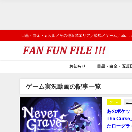
目黒・白金・五反田／その他近隣エリア／競馬／ゲーム／etc…
お知らせ
目黒・白金・五反
ゲーム実況動画の記事一覧
ゲ
ゲーム
あのポケットピ
The Cu
たローグラ