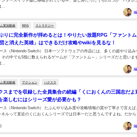
テンドースイッチ版に移植されている中、楽しみだったうちの1つが「パタポ
..
編
ーム実況動画
RPG
ストラテジー
年ぶりに完全新作が拝めるとは！やりたい放題RPG「ファント
船団と消えた英雄」はできるだけ攻略やwikiを見るな！
0リリース（Nintendo Switch） 日本一ソフトウェアの作品には、多くの超やり込
。その中でも5指に数えられるゲームが「ファントム～」シリーズだと思いま
..
編
ーム実況動画
アクション
ハクスラ
クスまでを収録した全員集合の続編「くにおくんの三国志だよ
を楽しむにはシリーズ愛が必要かも？
7リリース（Nintendo Switch） たぶんやり込み度や攻略情報の質や丁寧さで言え
チャンネルって直近のくにおくんシリーズでは日本一だと思うんですよね。だから
日
編