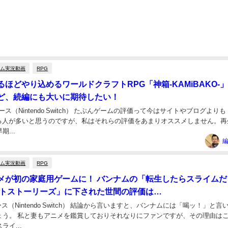
ーム実況動画
RPG
ほどやり込めるワールドクラフトRPG「神箱-KAMiBAKO-
ど、続編にも大いに期待したい！
9リリース（Nintendo Switch） たぶんゲームの評価って今はサイトやブログよりも
で見る人が多いと思うのですが、私はそれらの評価をあまりオススメしません。再
...
編
ーム実況動画
RPG
メが初の家庭用ゲームに！ バンナムの「転生したらスライムだ
ストストーリーズ」に下された世間の評価は…
リリース（Nintendo Switch） 結論から言いますと、バンナムには「喝ッ！」と言
ょう。 私と妻もアニメを鑑賞しておりそれなりにファンですが、その理由は
ライ...