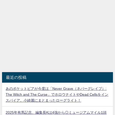
最近の投稿
あのポケットピアが今度は「Never Grave（ネバーグレイブ）:
The Witch and The Curse」でホロウナイトやDead Cellsをイン
スパイア。小綺麗にまとまったローグライト！
2025年有馬記念、編集長Kは4強から◎ミュージアムマイル1頭