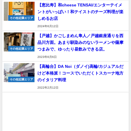
【恵比寿】和cheese TENSAI/エンターテイメ
ントがいっぱい！和テイストのチーズ料理が楽
しめるお店
その他近隣エリア
2024年6月12日
【戸越】かごしまめん隼人／戸越銀座通りを西
品川方面。あまり馴染みのないラーメンや薩摩
つまみで、ゆったり昼飲みできる店。
その他近隣エリア
2023年6月6日
【高輪台】DA Noi（ダノイ)高輪/カジュアルだ
けど本格派！コースでいただくトスカーナ地方
のイタリア料理
その他近隣エリア
2022年2月12日