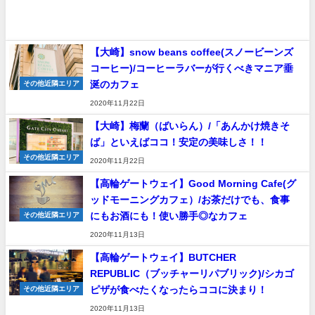
【大崎】snow beans coffee(スノービーンズ
コーヒー)/コーヒーラバーが行くべきマニア垂
涎のカフェ
その他近隣エリア
2020年11月22日
【大崎】梅蘭（ばいらん）/「あんかけ焼きそ
ば」といえばココ！安定の美味しさ！！
その他近隣エリア
2020年11月22日
【高輪ゲートウェイ】Good Morning Cafe(グ
ッドモーニングカフェ）/お茶だけでも、食事
にもお酒にも！使い勝手◎なカフェ
その他近隣エリア
2020年11月13日
【高輪ゲートウェイ】BUTCHER
REPUBLIC（ブッチャーリパブリック)/シカゴ
ピザが食べたくなったらココに決まり！
その他近隣エリア
2020年11月13日