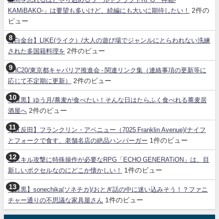
2件の
KAMiBAKO-」は要望も多いけど、続編にも大いに期待したい！
ビュー
【白金台】LIKE(ライク）/大人の遊び場でジャンルにとらわれない洗練
2件のビュー
された多国籍料理を
SHC20/東京都キャバリア推進会 - 関連リンク集（連絡事項の更新等に
2件のビュー
応じて不定期に更新）
【目黒】ゆう月/蕎麦が食べたい！そんな日はたらふく食べれる蕎麦居
2件のビュー
酒屋へ
【五反田】フランクリン・アベニュー（7025 Franklin Avenue)/ナイフ
1件のビュー
とフォークで食す、老舗名店の絶品ハンバーガー
全スキル攻撃に特殊操作が必要なRPG「ECHO GENERATiON」は、目
1件のビュー
新しいボクセルなのにどこか懐かしい！
【目黒】sonechika(ソネチカ)/おとぎ話の中に迷い込みそう！？ファニ
1件のビュー
チャー通りの不思議な家具屋さん