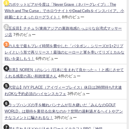
あのポケットピアが今度は「Never Grave（ネバーグレイブ）: The
Witch and The Curse」でホロウナイトやDead Cellsをインスパイア。小
8件のビュー
綺麗にまとまったローグライト！
【五反田】ナチュラ/東南アジアの裏路地感たっぷりな台湾式マッサー
7件のビュー
ジ店
私の人生で最もプレイ時間を費やした「パタポン」シリーズが1+2リプ
レイという形で再リリース！最強のヒーローと軍を率いてリズミカルな
6件のビュー
戦いを楽しもう！
【目黒】NOREN（のレン）/日本に生まれて良かった～！と感じさせて
4件のビュー
くれる感度の高い和雑貨屋さん
【代官山】IVY PLACE（アイヴィープレイス）休日は2時間待ち⁉犬連
3件のビュー
れOKな予約必須のハイセンスカフェ
クラップハンズの手を離れバンナムが引き継いだ「みんなのGOLF
WORLD」は期待を裏切る出来なのか？世間の過剰過ぎるヘイトやアン
3件のビュー
チなコメントに騙されるな！
時間を忘れるほどやり込めるワールドクラフトRPG「神箱-