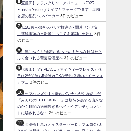
【五反田】フランクリン・アベニュー（7025
Franklin Avenue)/ナイフとフォークで食す、老舗
3件のビュー
名店の絶品ハンバーガー
SHC20/東京都キャバリア推進会 - 関連リンク集
3件
（連絡事項の更新等に応じて不定期に更新）
のビュー
【目黒】ゆう月/蕎麦が食べたい！そんな日はたら
3件のビュー
ふく食べれる蕎麦居酒屋へ
【代官山】IVY PLACE（アイヴィープレイス）休
日は2時間待ち⁉犬連れOKな予約必須のハイセンス
3件のビュー
カフェ
クラップハンズの手を離れバンナムが引き継いだ
「みんなのGOLF WORLD」は期待を裏切る出来な
のか？世間の過剰過ぎるヘイトやアンチなコメン
2件のビュー
トに騙されるな！
【白金高輪】東京オイスターバー＆カフェ白金/店
名からは想像できないバラエティーに富んだ、わ