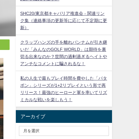
SHC20/東京都キャバリア推進会 - 関連リン
ク集（連絡事項の更新等に応じて不定期に更
新）
クラップハンズの手を離れバンナムが引き継
いだ「みんなのGOLF WORLD」は期待を裏
切る出来なのか？世間の過剰過ぎるヘイトや
アンチなコメントに騙されるな！
私の人生で最もプレイ時間を費やした「パタ
ポン」シリーズが1+2リプレイという形で再
リリース！最強のヒーローと軍を率いてリズ
ミカルな戦いを楽しもう！
アーカイブ