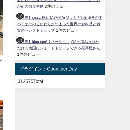
2件のビュー
が街のお食事処
【目黒】gicca IKEDAYAMA(ジッカ 池田山)/その①
バイヤーのこだわりがつまった世界の食料品と雑
2件のビュー
貨のセレクトショップ
【目黒】libur sini(リブール シニ)/足を踏み入れた
だけで南国にショートトリップできる家具屋さん
1件のビュー
ン
プラグイン：Count per Day
312575
Total: