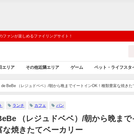
 のファンが楽しめるファイリングサイト！
田エリア
その他近隣エリア
ゲーム
ペット・ライフスタ
oues de BeBe （レジュドベベ）/朝から晩までイートインOK！種類豊富な焼きた
ト
ランチ
カフェ
パン
 de BeBe （レジュドベベ）/朝から晩ま
富な焼きたてベーカリー