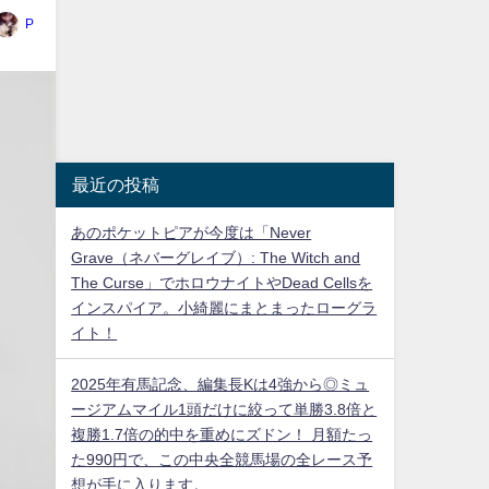
P
最近の投稿
あのポケットピアが今度は「Never
Grave（ネバーグレイブ）: The Witch and
The Curse」でホロウナイトやDead Cellsを
インスパイア。小綺麗にまとまったローグラ
イト！
2025年有馬記念、編集長Kは4強から◎ミュ
ージアムマイル1頭だけに絞って単勝3.8倍と
複勝1.7倍の的中を重めにズドン！ 月額たっ
た990円で、この中央全競馬場の全レース予
想が手に入ります。