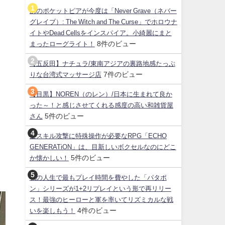
あのポケットピアが今度は「Never Grave（ネバー
グレイブ）: The Witch and The Curse」でホロウナ
イトやDead Cellsをインスパイア。小綺麗にまと
8件のビュー
まったローグライト！
【五反田】ナチュラ/東南アジアの裏路地感たっぷ
7件のビュー
りな台湾式マッサージ店
【目黒】NOREN（のレン）/日本に生まれて良か
った～！と感じさせてくれる感度の高い和雑貨屋
5件のビュー
さん
日
全スキル攻撃に特殊操作が必要なRPG「ECHO
GENERATiON」は、目新しいボクセルなのにどこ
5件のビュー
か懐かしい！
私の人生で最もプレイ時間を費やした「パタポ
ン」シリーズが1+2リプレイという形で再リリー
ス！最強のヒーローと軍を率いてリズミカルな戦
4件のビュー
いを楽しもう！