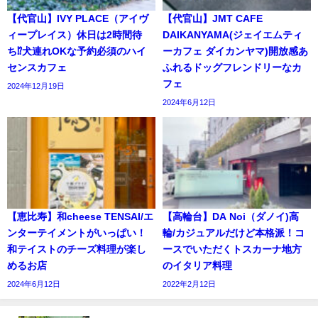
【代官山】IVY PLACE（アイヴ
【代官山】JMT CAFE
ィープレイス）休日は2時間待
DAIKANYAMA(ジェイエムティ
ち⁉犬連れOKな予約必須のハイ
ーカフェ ダイカンヤマ)開放感あ
センスカフェ
ふれるドッグフレンドリーなカ
フェ
2024年12月19日
2024年6月12日
【恵比寿】和cheese TENSAI/エ
【高輪台】DA Noi（ダノイ)高
ンターテイメントがいっぱい！
輪/カジュアルだけど本格派！コ
和テイストのチーズ料理が楽し
ースでいただくトスカーナ地方
めるお店
のイタリア料理
2024年6月12日
2022年2月12日