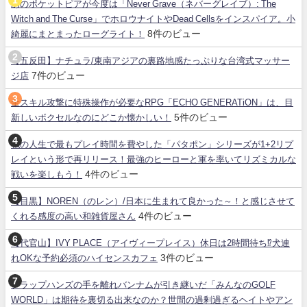
あのポケットピアが今度は「Never Grave（ネバーグレイブ）: The
Witch and The Curse」でホロウナイトやDead Cellsをインスパイア。小
8件のビュー
綺麗にまとまったローグライト！
【五反田】ナチュラ/東南アジアの裏路地感たっぷりな台湾式マッサー
7件のビュー
ジ店
全スキル攻撃に特殊操作が必要なRPG「ECHO GENERATiON」は、目
5件のビュー
新しいボクセルなのにどこか懐かしい！
私の人生で最もプレイ時間を費やした「パタポン」シリーズが1+2リプ
レイという形で再リリース！最強のヒーローと軍を率いてリズミカルな
4件のビュー
戦いを楽しもう！
【目黒】NOREN（のレン）/日本に生まれて良かった～！と感じさせて
4件のビュー
くれる感度の高い和雑貨屋さん
【代官山】IVY PLACE（アイヴィープレイス）休日は2時間待ち⁉犬連
3件のビュー
れOKな予約必須のハイセンスカフェ
クラップハンズの手を離れバンナムが引き継いだ「みんなのGOLF
WORLD」は期待を裏切る出来なのか？世間の過剰過ぎるヘイトやアン