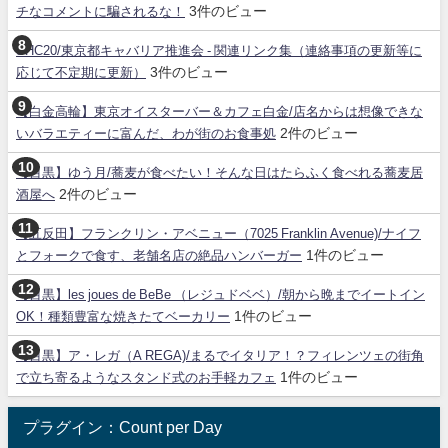
3件のビュー
チなコメントに騙されるな！
SHC20/東京都キャバリア推進会 - 関連リンク集（連絡事項の更新等に
3件のビュー
応じて不定期に更新）
【白金高輪】東京オイスターバー＆カフェ白金/店名からは想像できな
2件のビュー
いバラエティーに富んだ、わが街のお食事処
【目黒】ゆう月/蕎麦が食べたい！そんな日はたらふく食べれる蕎麦居
2件のビュー
酒屋へ
【五反田】フランクリン・アベニュー（7025 Franklin Avenue)/ナイフ
1件のビュー
とフォークで食す、老舗名店の絶品ハンバーガー
【目黒】les joues de BeBe （レジュドベベ）/朝から晩までイートイン
1件のビュー
OK！種類豊富な焼きたてベーカリー
【目黒】ア・レガ（A REGA)/まるでイタリア！？フィレンツェの街角
1件のビュー
で立ち寄るようなスタンド式のお手軽カフェ
プラグイン：Count per Day