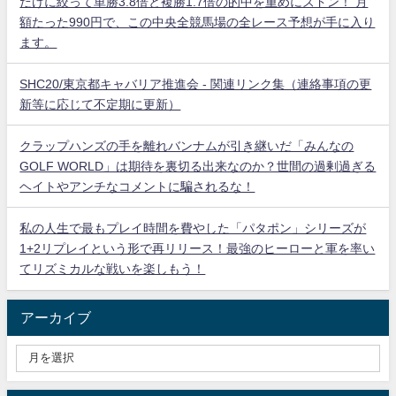
だけに絞って単勝3.8倍と複勝1.7倍の的中を重めにズドン！ 月
額たった990円で、この中央全競馬場の全レース予想が手に入り
ます。
SHC20/東京都キャバリア推進会 - 関連リンク集（連絡事項の更
新等に応じて不定期に更新）
クラップハンズの手を離れバンナムが引き継いだ「みんなの
GOLF WORLD」は期待を裏切る出来なのか？世間の過剰過ぎる
ヘイトやアンチなコメントに騙されるな！
私の人生で最もプレイ時間を費やした「パタポン」シリーズが
1+2リプレイという形で再リリース！最強のヒーローと軍を率い
てリズミカルな戦いを楽しもう！
アーカイブ