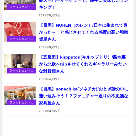
級スーパーマーケットで、勝手に美味しいラン
キング！
ファッション・家
具・雑貨・その他
2021年8月28日
【目黒】NOREN（のレン）/日本に生まれて良
かった～！と感じさせてくれる感度の高い和雑
貨屋さん
ファッション・家
具・雑貨・その他
2021年8月21日
【五反田】kirpputori(キルップトリ）/路地裏
から北欧へtripさせてくれるギャラリーみたい
な雑貨屋さん
ファッション・家
具・雑貨・その他
2021年4月24日
【目黒】sonechika(ソネチカ)/おとぎ話の中に
迷い込みそう！？ファニチャー通りの不思議な
家具屋さん
ファッション・家
具・雑貨・その他
2021年3月27日