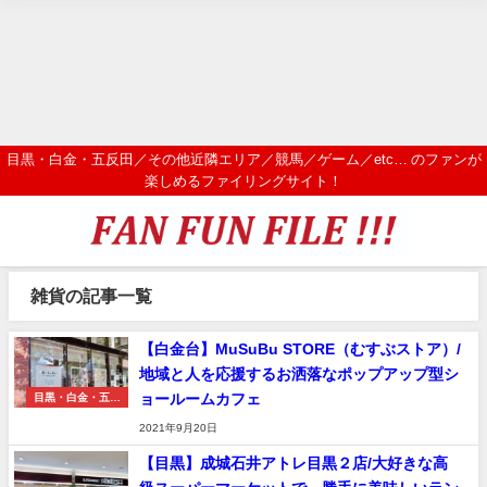
目黒・白金・五反田／その他近隣エリア／競馬／ゲーム／etc… のファンが
楽しめるファイリングサイト！
雑貨の記事一覧
【白金台】MuSuBu STORE（むすぶストア）/
地域と人を応援するお洒落なポップアップ型シ
ョールームカフェ
目黒・白金・五反
田エリア
2021年9月20日
【目黒】成城石井アトレ目黒２店/大好きな高