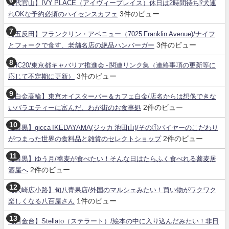
【代官山】IVY PLACE（アイヴィープレイス）休日は2時間待ち⁉犬連
3件のビュー
れOKな予約必須のハイセンスカフェ
【五反田】フランクリン・アベニュー（7025 Franklin Avenue)/ナイフ
3件のビュー
とフォークで食す、老舗名店の絶品ハンバーガー
SHC20/東京都キャバリア推進会 - 関連リンク集（連絡事項の更新等に
3件のビュー
応じて不定期に更新）
【白金高輪】東京オイスターバー＆カフェ白金/店名からは想像できな
2件のビュー
いバラエティーに富んだ、わが街のお食事処
【目黒】gicca IKEDAYAMA(ジッカ 池田山)/その①バイヤーのこだわり
2件のビュー
がつまった世界の食料品と雑貨のセレクトショップ
【目黒】ゆう月/蕎麦が食べたい！そんな日はたらふく食べれる蕎麦居
2件のビュー
酒屋へ
【大崎広小路】旬八青果店/外国のマルシェみたい！買い物がワクワク
1件のビュー
楽しくなる八百屋さん
【白金台】Stellato（ステラート）/絵本の中に入り込んだみたい！非日