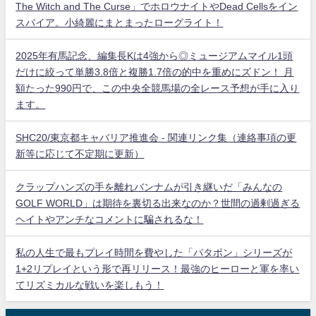
The Witch and The Curse」でホロウナイトやDead Cellsをイン
スパイア。小綺麗にまとまったローグライト！
2025年有馬記念、編集長Kは4強から◎ミュージアムマイル1頭
だけに絞って単勝3.8倍と複勝1.7倍の的中を重めにズドン！ 月
額たった990円で、この中央全競馬場の全レース予想が手に入り
ます。
SHC20/東京都キャバリア推進会 - 関連リンク集（連絡事項の更
新等に応じて不定期に更新）
クラップハンズの手を離れバンナムが引き継いだ「みんなの
GOLF WORLD」は期待を裏切る出来なのか？世間の過剰過ぎる
ヘイトやアンチなコメントに騙されるな！
私の人生で最もプレイ時間を費やした「パタポン」シリーズが
1+2リプレイという形で再リリース！最強のヒーローと軍を率い
てリズミカルな戦いを楽しもう！