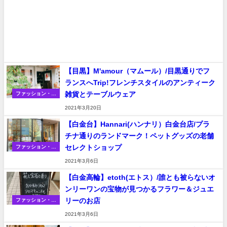
【目黒】M'amour（マムール）/目黒通りでフ
ランスへTrip!フレンチスタイルのアンティーク
雑貨とテーブルウェア
ファッション・家
具・雑貨・その他
2021年3月20日
【白金台】Hannari(ハンナリ）白金台店/プラ
チナ通りのランドマーク！ペットグッズの老舗
セレクトショップ
ファッション・家
具・雑貨・その他
2021年3月6日
【白金高輪】etoth(エトス）/誰とも被らないオ
ンリーワンの宝物が見つかるフラワー＆ジュエ
リーのお店
ファッション・家
具・雑貨・その他
2021年3月6日