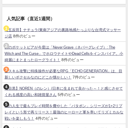
人気記事（直近1週間）
【五反田】ナチュラ/東南アジアの裏路地感たっぷりな台湾式マッサー
8件のビュー
ジ店
あのポケットピアが今度は「Never Grave（ネバーグレイブ）: The
Witch and The Curse」でホロウナイトやDead Cellsをインスパイア。小
8件のビュー
綺麗にまとまったローグライト！
全スキル攻撃に特殊操作が必要なRPG「ECHO GENERATiON」は、目
7件のビュー
新しいボクセルなのにどこか懐かしい！
【目黒】NOREN（のレン）/日本に生まれて良かった～！と感じさせて
5件のビュー
くれる感度の高い和雑貨屋さん
私の人生で最もプレイ時間を費やした「パタポン」シリーズが1+2リプ
レイという形で再リリース！最強のヒーローと軍を率いてリズミカルな
4件のビュー
戦いを楽しもう！