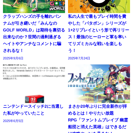
クラップハンズの手を離れバン
私の人生で最もプレイ時間を費
ナムが引き継いだ「みんなの
やした「パタポン」シリーズが
GOLF WORLD」は期待を裏切る
1+2リプレイという形で再リリー
出来なのか？世間の過剰過ぎる
ス！最強のヒーローと軍を率い
ヘイトやアンチなコメントに騙
てリズミカルな戦いを楽しも
されるな！
う！
2025年9月6日
2025年7月24日
ニンテンドースイッチ2に当選し
まさか20年ぶりに完全新作が拝
た私がやっていたこと
めるとは！やりたい放題
RPG「ファントムブレイブ 幽霊
2025年6月5日
船団と消えた英雄」はできるだ