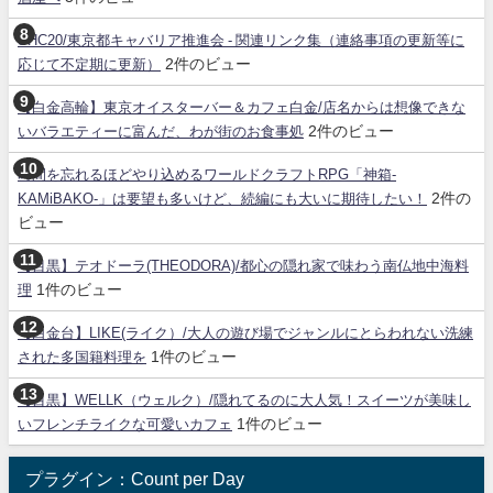
SHC20/東京都キャバリア推進会 - 関連リンク集（連絡事項の更新等に
2件のビュー
応じて不定期に更新）
【白金高輪】東京オイスターバー＆カフェ白金/店名からは想像できな
2件のビュー
いバラエティーに富んだ、わが街のお食事処
時間を忘れるほどやり込めるワールドクラフトRPG「神箱-
2件の
KAMiBAKO-」は要望も多いけど、続編にも大いに期待したい！
ビュー
【目黒】テオドーラ(THEODORA)/都心の隠れ家で味わう南仏地中海料
1件のビュー
理
【白金台】LIKE(ライク）/大人の遊び場でジャンルにとらわれない洗練
1件のビュー
された多国籍料理を
【目黒】WELLK（ウェルク）/隠れてるのに大人気！スイーツが美味し
1件のビュー
いフレンチライクな可愛いカフェ
プラグイン：Count per Day