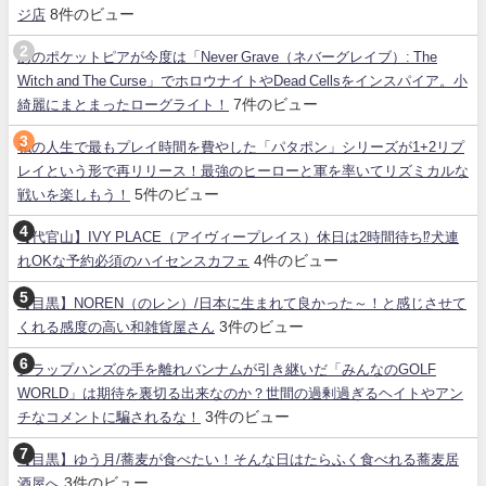
8件のビュー
ジ店
あのポケットピアが今度は「Never Grave（ネバーグレイブ）: The
Witch and The Curse」でホロウナイトやDead Cellsをインスパイア。小
7件のビュー
綺麗にまとまったローグライト！
私の人生で最もプレイ時間を費やした「パタポン」シリーズが1+2リプ
レイという形で再リリース！最強のヒーローと軍を率いてリズミカルな
5件のビュー
戦いを楽しもう！
【代官山】IVY PLACE（アイヴィープレイス）休日は2時間待ち⁉犬連
4件のビュー
れOKな予約必須のハイセンスカフェ
【目黒】NOREN（のレン）/日本に生まれて良かった～！と感じさせて
3件のビュー
くれる感度の高い和雑貨屋さん
クラップハンズの手を離れバンナムが引き継いだ「みんなのGOLF
WORLD」は期待を裏切る出来なのか？世間の過剰過ぎるヘイトやアン
3件のビュー
チなコメントに騙されるな！
【目黒】ゆう月/蕎麦が食べたい！そんな日はたらふく食べれる蕎麦居
3件のビュー
酒屋へ