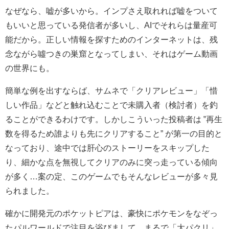
なぜなら、嘘が多いから。インプさえ取れれば嘘をついて
もいいと思っている発信者が多いし、AIでそれらは量産可
能だから。正しい情報を探すためのインターネットは、残
念ながら噓つきの巣窟となってしまい、それはゲーム動画
の世界にも。
簡単な例を出すならば、サムネで「クリアレビュー」「惜
しい作品」などと触れ込むことで未購入者（検討者）を釣
ることができるわけです。しかしこういった投稿者は ‟再生
数を得るため誰よりも先にクリアすること” が第一の目的と
なっており、途中では肝心のストーリーをスキップした
り、細かな点を無視してクリアのみに突っ走っている傾向
が多く…案の定、このゲームでもそんなレビューが多々見
られました。
確かに開発元のポケットピアは、豪快にポケモンをなぞっ
たパルワールドで注目を浴びまして、まるで「大パクリ」