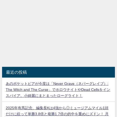
最近の投稿
あのポケットピアが今度は「Never Grave（ネバーグレイブ）:
The Witch and The Curse」でホロウナイトやDead Cellsをイン
スパイア。小綺麗にまとまったローグライト！
2025年有馬記念、編集長Kは4強から◎ミュージアムマイル1頭
だけに絞って単勝3.8倍と複勝1.7倍の的中を重めにズドン！ 月