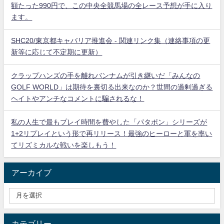
額たった990円で、この中央全競馬場の全レース予想が手に入り
ます。
SHC20/東京都キャバリア推進会 - 関連リンク集（連絡事項の更
新等に応じて不定期に更新）
クラップハンズの手を離れバンナムが引き継いだ「みんなの
GOLF WORLD」は期待を裏切る出来なのか？世間の過剰過ぎる
ヘイトやアンチなコメントに騙されるな！
私の人生で最もプレイ時間を費やした「パタポン」シリーズが
1+2リプレイという形で再リリース！最強のヒーローと軍を率い
てリズミカルな戦いを楽しもう！
アーカイブ
カテゴリー