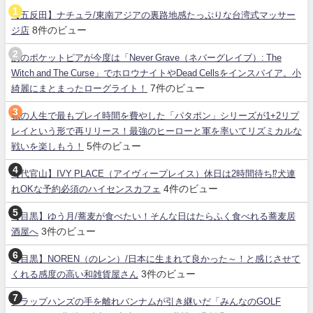
【五反田】ナチュラ/東南アジアの裏路地感たっぷりな台湾式マッサー
8件のビュー
ジ店
あのポケットピアが今度は「Never Grave（ネバーグレイブ）: The
Witch and The Curse」でホロウナイトやDead Cellsをインスパイア。小
7件のビュー
綺麗にまとまったローグライト！
私の人生で最もプレイ時間を費やした「パタポン」シリーズが1+2リプ
レイという形で再リリース！最強のヒーローと軍を率いてリズミカルな
5件のビュー
戦いを楽しもう！
【代官山】IVY PLACE（アイヴィープレイス）休日は2時間待ち⁉犬連
4件のビュー
れOKな予約必須のハイセンスカフェ
【目黒】ゆう月/蕎麦が食べたい！そんな日はたらふく食べれる蕎麦居
3件のビュー
酒屋へ
【目黒】NOREN（のレン）/日本に生まれて良かった～！と感じさせて
3件のビュー
くれる感度の高い和雑貨屋さん
クラップハンズの手を離れバンナムが引き継いだ「みんなのGOLF