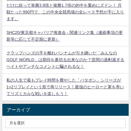
だけに絞って単勝3.8倍と複勝1.7倍の的中を重めにズドン！ 月
額たった990円で、この中央全競馬場の全レース予想が手に入り
ます。
SHC20/東京都キャバリア推進会 - 関連リンク集（連絡事項の更
新等に応じて不定期に更新）
クラップハンズの手を離れバンナムが引き継いだ「みんなの
GOLF WORLD」は期待を裏切る出来なのか？世間の過剰過ぎる
ヘイトやアンチなコメントに騙されるな！
私の人生で最もプレイ時間を費やした「パタポン」シリーズが
1+2リプレイという形で再リリース！最強のヒーローと軍を率い
てリズミカルな戦いを楽しもう！
アーカイブ