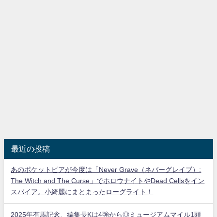
最近の投稿
あのポケットピアが今度は「Never Grave（ネバーグレイブ）:
The Witch and The Curse」でホロウナイトやDead Cellsをイン
スパイア。小綺麗にまとまったローグライト！
2025年有馬記念、編集長Kは4強から◎ミュージアムマイル1頭