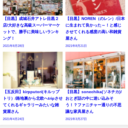
【目黒】成城石井アトレ目黒２
【目黒】NOREN（のレン）/日本
店/大好きな高級スーパーマーケ
に生まれて良かった～！と感じ
ットで、勝手に美味しいランキ
させてくれる感度の高い和雑貨
ング！
屋さん
2021年8月28日
2021年8月21日
【五反田】kirpputori(キルップ
【目黒】sonechika(ソネチカ)/
トリ）/路地裏から北欧へtripさせ
おとぎ話の中に迷い込みそ
てくれるギャラリーみたいな雑
う！？ファニチャー通りの不思
貨屋さん
議な家具屋さん
2021年4月24日
2021年3月27日