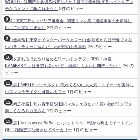
WORLD」は期待を裏切る出来なのか？世間の過剰過ぎるヘイトやアン
3件のビュー
チなコメントに騙されるな！
SHC20/東京都キャバリア推進会 - 関連リンク集（連絡事項の更新等に
2件のビュー
応じて不定期に更新）
【白金高輪】東京オイスターバー＆カフェ白金/店名からは想像できな
2件のビュー
いバラエティーに富んだ、わが街のお食事処
時間を忘れるほどやり込めるワールドクラフトRPG「神箱-
2件の
KAMiBAKO-」は要望も多いけど、続編にも大いに期待したい！
ビュー
【目黒】WELLK（ウェルク）/隠れてるのに大人気！スイーツが美味し
1件のビュー
いフレンチライクな可愛いカフェ
【大崎広小路】旬八青果店/外国のマルシェみたい！買い物がワクワク
1件のビュー
楽しくなる八百屋さん
【目黒】les joues de BeBe （レジュドベベ）/朝から晩までイートイン
1件のビュー
OK！種類豊富な焼きたてベーカリー