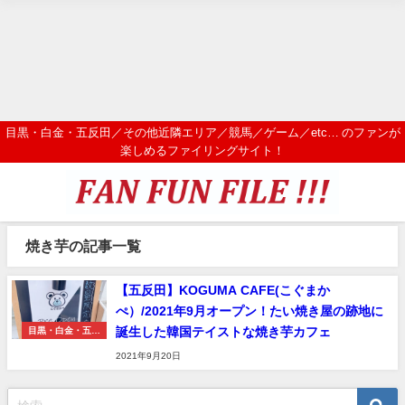
目黒・白金・五反田／その他近隣エリア／競馬／ゲーム／etc… のファンが
楽しめるファイリングサイト！
焼き芋の記事一覧
【五反田】KOGUMA CAFE(こぐまか
ぺ）/2021年9月オープン！たい焼き屋の跡地に
誕生した韓国テイストな焼き芋カフェ
目黒・白金・五反
田エリア
2021年9月20日