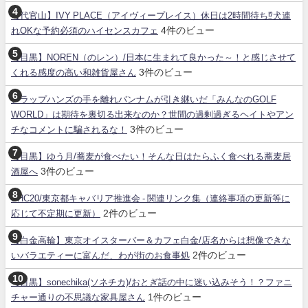
【代官山】IVY PLACE（アイヴィープレイス）休日は2時間待ち⁉犬連
4件のビュー
れOKな予約必須のハイセンスカフェ
【目黒】NOREN（のレン）/日本に生まれて良かった～！と感じさせて
3件のビュー
くれる感度の高い和雑貨屋さん
クラップハンズの手を離れバンナムが引き継いだ「みんなのGOLF
WORLD」は期待を裏切る出来なのか？世間の過剰過ぎるヘイトやアン
3件のビュー
チなコメントに騙されるな！
【目黒】ゆう月/蕎麦が食べたい！そんな日はたらふく食べれる蕎麦居
3件のビュー
酒屋へ
SHC20/東京都キャバリア推進会 - 関連リンク集（連絡事項の更新等に
2件のビュー
応じて不定期に更新）
【白金高輪】東京オイスターバー＆カフェ白金/店名からは想像できな
2件のビュー
いバラエティーに富んだ、わが街のお食事処
【目黒】sonechika(ソネチカ)/おとぎ話の中に迷い込みそう！？ファニ
1件のビュー
チャー通りの不思議な家具屋さん