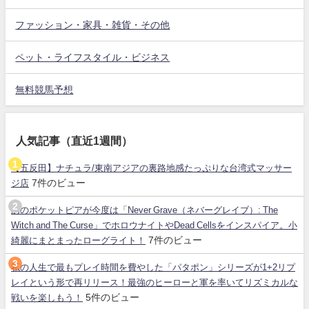
ファッション・家具・雑貨・その他
ペット・ライフスタイル・ビジネス
無料競馬予想
人気記事（直近1週間）
【五反田】ナチュラ/東南アジアの裏路地感たっぷりな台湾式マッサー
7件のビュー
ジ店
あのポケットピアが今度は「Never Grave（ネバーグレイブ）: The
Witch and The Curse」でホロウナイトやDead Cellsをインスパイア。小
7件のビュー
綺麗にまとまったローグライト！
私の人生で最もプレイ時間を費やした「パタポン」シリーズが1+2リプ
レイという形で再リリース！最強のヒーローと軍を率いてリズミカルな
5件のビュー
戦いを楽しもう！