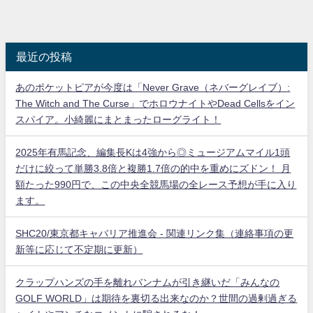
最近の投稿
あのポケットピアが今度は「Never Grave（ネバーグレイブ）:
The Witch and The Curse」でホロウナイトやDead Cellsをイン
スパイア。小綺麗にまとまったローグライト！
2025年有馬記念、編集長Kは4強から◎ミュージアムマイル1頭
だけに絞って単勝3.8倍と複勝1.7倍の的中を重めにズドン！ 月
額たった990円で、この中央全競馬場の全レース予想が手に入り
ます。
SHC20/東京都キャバリア推進会 - 関連リンク集（連絡事項の更
新等に応じて不定期に更新）
クラップハンズの手を離れバンナムが引き継いだ「みんなの
GOLF WORLD」は期待を裏切る出来なのか？世間の過剰過ぎる