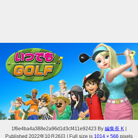
1f6e4ba4a388e2a96d1d3cf411e92423
By
編集長 K
|
Published
2022年10月26日
|
Full size is
1014 × 566
pixels