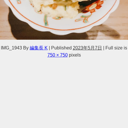
IMG_1943
By
編集長 K
|
Published
2023年5月7日
|
Full size is
750 × 750
pixels