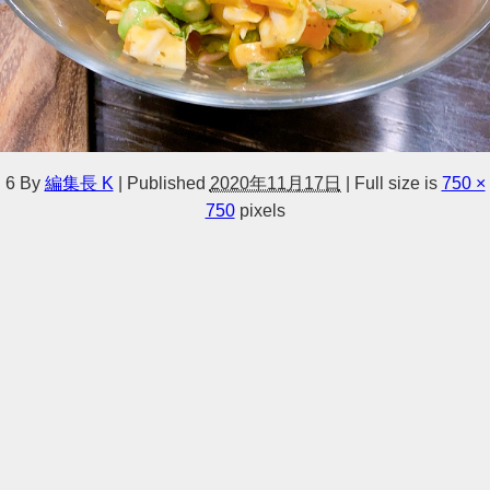
6
By
編集長 K
|
Published
2020年11月17日
|
Full size is
750 ×
750
pixels