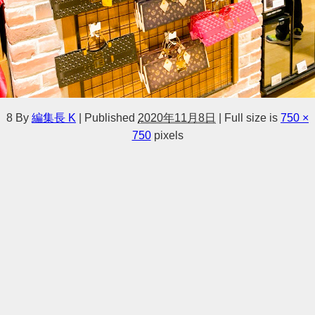
8
By
編集長 K
|
Published
2020年11月8日
|
Full size is
750 ×
750
pixels