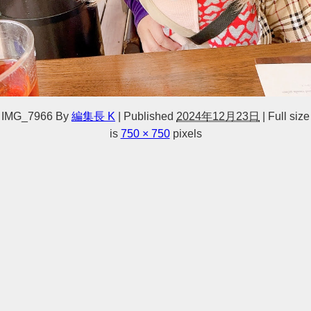
IMG_7966
By
編集長 K
|
Published
2024年12月23日
|
Full size
is
750 × 750
pixels