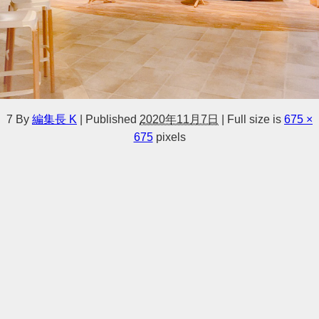
7
By
編集長 K
|
Published
2020年11月7日
|
Full size is
675 ×
675
pixels